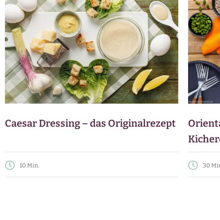
Caesar Dressing – das Originalrezept
Orient
Kicher
10 Min.
30 Mi