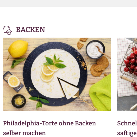
BACKEN
Philadelphia-Torte ohne Backen
Schnel
selber machen
saftig