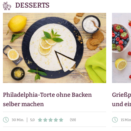
DESSERTS
Philadelphia-Torte ohne Backen
Grießp
selber machen
und ei
30 Min.
5,0
(59)
15 Min