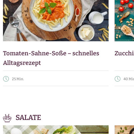
Tomaten-Sahne-Soße – schnelles
Zucchi
Alltagsrezept
25 Min.
40 Mi
SALATE