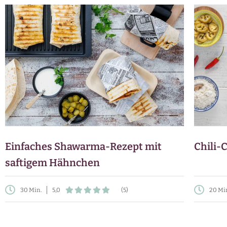
Einfaches Shawarma-Rezept mit
Chili-
saftigem Hähnchen
30 Min.
5,0
(5)
20 Mi