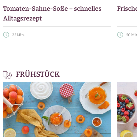
Tomaten-Sahne-Soße – schnelles
Frisch
Alltagsrezept
25 Min.
50 Mi
FRÜHSTÜCK