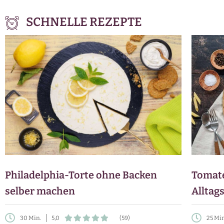
SCHNELLE REZEPTE
Philadelphia-Torte ohne Backen
Tomate
selber machen
Alltag
30 Min.
5,0
(59)
25 Mi