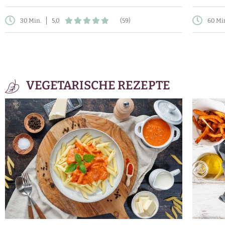
30 Min.
5,0
(59)
60 Mi
VEGETARISCHE REZEPTE