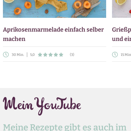
Aprikosenmarmelade einfach selber
Grießp
machen
und ei
30 Min.
5,0
(3)
15 Min
Meine Rezepte gibt es auch im