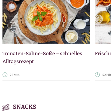
Tomaten-Sahne-Soße – schnelles
Frisch
Alltagsrezept
25 Min.
50 Mi
SNACKS